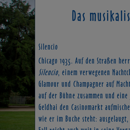
Das musikali
Silencio
Chicago 1935. Auf den Straßen herr
Silencio
, einem verwegenen Nachtcl
Glamour und Champagner auf Macht 
auf der Bühne zusammen und eine 
Geldhai den Casinomarkt aufmischen
wie er im Buche steht: ausgelaugt,
Fall reicht auch weit in seine Ve