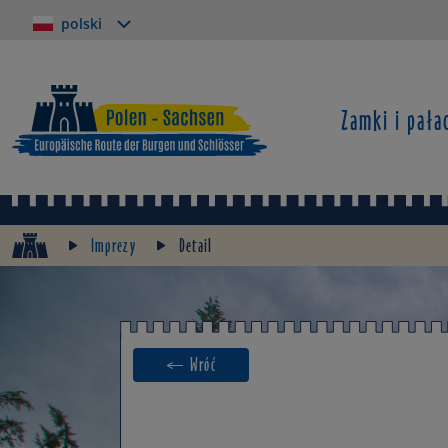
polski
Zamki i pała
Imprezy
Detail
← Wróć