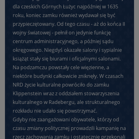
dla czeskich Górnych Łużyc najpóźniej w 1635
roku, koniec zamku również wydawał się być
przypieczętowany. Od tego czasu - aż do końca II
wojny światowej - pełnił on jedynie funkcję
centrum administracyjnego, a później sądu
okręgowego. Niegdyś okazałe salony i sypialnie
książąt stały się biurami i oficjalnymi salonami.
Na podzamczu powstały cele więzienne, a
niektóre budynki całkowicie zniknęły. W czasach
NRD życie kulturalne powróciło do zamku
Klippenstein wraz z oddziałem stowarzyszenia
kulturalnego w Radebergu, ale strukturalnego
rozkładu nie udało się powstrzymać.
Gdyby nie zaangażowani obywatele, którzy od
czasu zmiany politycznej prowadzili kampanię na
rzecz zachowania zamku i ostatecznie przekonali