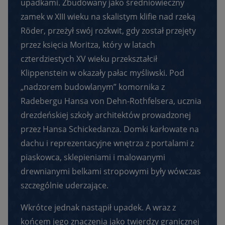
upadkami. Zbudowany jako średniowieczny
zamek w XIII wieku na skalistym klifie nad rzeką
Röder, przeżył swój rozkwit, gdy został przejęty
przez księcia Moritza, który w latach
czterdziestych XV wieku przekształcił
Klippenstein w okazały pałac myśliwski. Pod
„nadzorem budowlanym” komornika z
Radebergu Hansa von Dehn-Rothfelsera, ucznia
drezdeńskiej szkoły architektów prowadzonej
przez Hansa Schickedanza. Domki karłowate na
dachu i reprezentacyjne wnętrza z portalami z
piaskowca, sklepieniami i malowanymi
drewnianymi belkami stropowymi były wówczas
szczególnie uderzające.
Wkrótce jednak nastąpił upadek. A wraz z
końcem jego znaczenia jako twierdzy granicznej